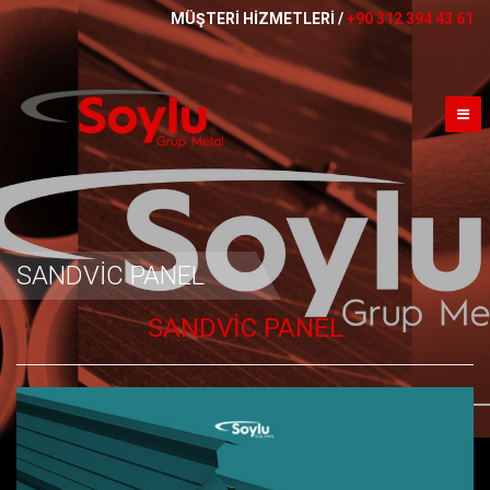
MÜŞTERİ HİZMETLERİ /
+90 312 394 43 61
SANDVİC PANEL
SANDVIC PANEL