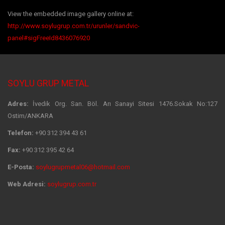
View the embedded image gallery online at:
http://www.soylugrup.com.tr/urunler/sandvic-
panel#sigFreeId8436076920
SOYLU GRUP METAL
Adres:
İvedik Org. San. Böl. Arı Sanayi Sitesi 1476.Sokak No:127
Ostim/ANKARA
Telefon:
+90 312 394 43 61
Fax:
+90 312 395 42 64
E-Posta:
soylugrupmetal06@hotmail.com
Web Adresi:
soylugrup.com.tr